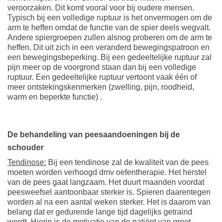
veroorzaken. Dit komt vooral voor bij oudere mensen.
Typisch bij een volledige ruptuur is het onvermogen om de
arm te heffen omdat de functie van de spier deels wegvalt.
Andere spiergroepen zullen alsnog proberen om de arm te
heffen. Dit uit zich in een veranderd bewegingspatroon en
een bewegingsbeperking. Bij een gedeeltelijke ruptuur zal
pijn meer op de voorgrond staan dan bij een volledige
ruptuur. Een gedeeltelijke ruptuur vertoont vaak één of
meer ontstekingskenmerken (zwelling, pijn, roodheid,
warm en beperkte functie) .
De behandeling van peesaandoeningen bij de
schouder
Tendinose:
Bij een tendinose zal de kwaliteit van de pees
moeten worden verhoogd dmv oefentherapie. Het herstel
van de pees gaat langzaam. Het duurt maanden voordat
peesweefsel aantoonbaar sterker is. Spieren daarentegen
worden al na een aantal weken sterker. Het is daarom van
belang dat er gedurende lange tijd dagelijks getraind
wordt. Hierin is de motivatie van de patiënt van groot